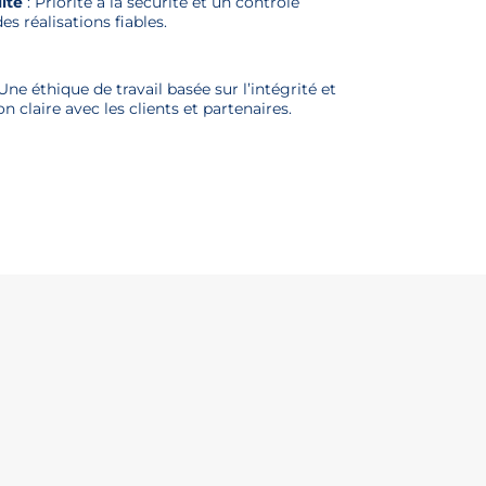
ité
: Priorité à la sécurité et un contrôle
s réalisations fiables.
Une éthique de travail basée sur l’intégrité et
 claire avec les clients et partenaires.