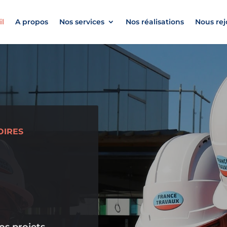
il
A propos
Nos services
Nos réalisations
Nous rej
OIRES
os projets