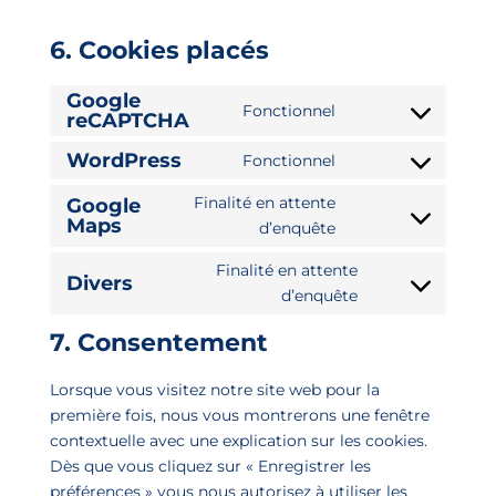
6. Cookies placés
Google
Fonctionnel
reCAPTCHA
Consent
to
WordPress
Fonctionnel
Consent
service
to
google-
Finalité en attente
Google
service
Maps
recaptcha
Consent
d’enquête
wordpress
to
Finalité en attente
service
Divers
Consent
d’enquête
google-
to
maps
7. Consentement
service
divers
Lorsque vous visitez notre site web pour la
première fois, nous vous montrerons une fenêtre
contextuelle avec une explication sur les cookies.
Dès que vous cliquez sur « Enregistrer les
préférences » vous nous autorisez à utiliser les