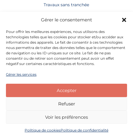
Travaux sans tranchée
Terrassement
Gérer le consentement
Génie civil
Pour offrir les meilleures expériences, nous utilisons des
technologies telles que les cookies pour stocker et/ou accéder aux
informations des appareils. Le fait de consentir à ces technologies
Informations générales
nous permettra de traiter des données telles que le comportement
de navigation ou les ID uniques sur ce site. Le fait de ne pas
Adresse : 13, Rue le Bois Cerdon
consentir ou de retirer son consentement peut avoir un effet
94460 Valenton
négatif sur certaines caractéristiques et fonctions.
Téléphone :
01 56 32 91 40
Gérer les services
E-mail :
contact@francetravaux.fr
Accepter
Informations légales
Mentions légales
Refuser
Politique de confidentialité
Voir les préférences
Politique de cookies
Politique de confidentialité
Développé par
Divilogy